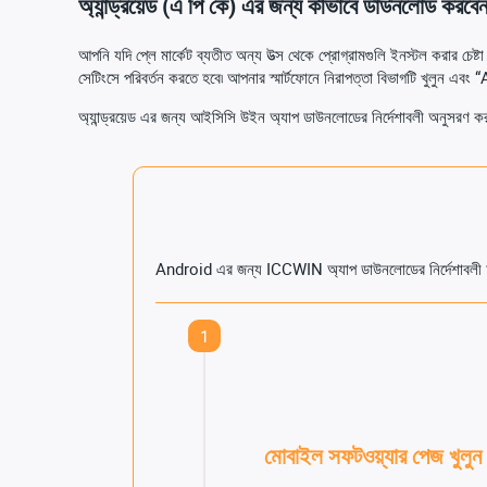
অ্যান্ড্রয়েড (এ পি কে) এর জন্য কীভাবে ডাউনলোড করবে
আপনি যদি প্লে মার্কেট ব্যতীত অন্য উত্স থেকে প্রোগ্রামগুলি ইনস্টল করার 
সেটিংসে পরিবর্তন করতে হবে৷ আপনার স্মার্টফোনে নিরাপত্তা বিভাগটি খু
অ্যান্ড্রয়েড এর জন্য আইসিসি উইন অ্যাপ ডাউনলোডের নির্দেশাবলী অনুসরণ ক
Android এর জন্য ICCWIN অ্যাপ ডাউনলোডের নির্দেশাবলী 
1
মোবাইল সফটওয়্যার পেজ খুলু