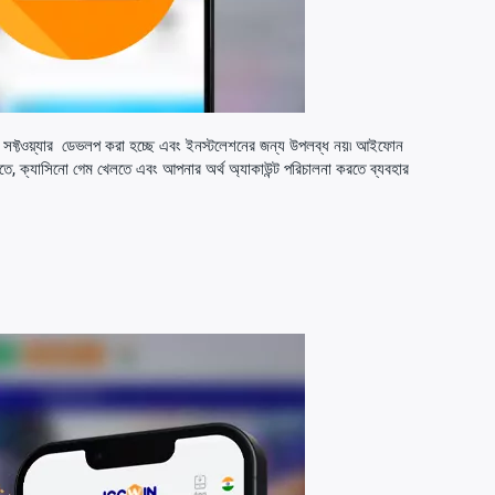
 সফ্টওয়্যার ডেভলপ করা হচ্ছে এবং ইনস্টলেশনের জন্য উপলব্ধ নয়৷ আইফোন
, ক্যাসিনো গেম খেলতে এবং আপনার অর্থ অ্যাকাউন্ট পরিচালনা করতে ব্যবহার