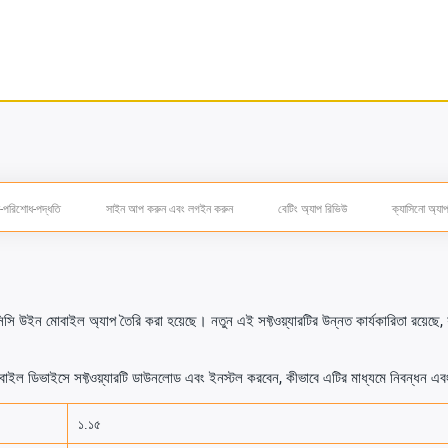
য-পরিশোধ-পদ্ধতি
সাইন আপ করুন এবং লগইন করুন
বেটিং অ্যাপ রিভিউ
ক্যাসিনো অ্যাপ
ইসিসি উইন মোবাইল অ্যাপ তৈরি করা হয়েছে। নতুন এই সফ্টওয়্যারটির উন্নত কার্যকারিতা রয়
ইল ডিভাইসে সফ্টওয়্যারটি ডাউনলোড এবং ইনস্টল করবেন, কীভাবে এটির মাধ্যমে নিবন্ধন এব
১.১৫