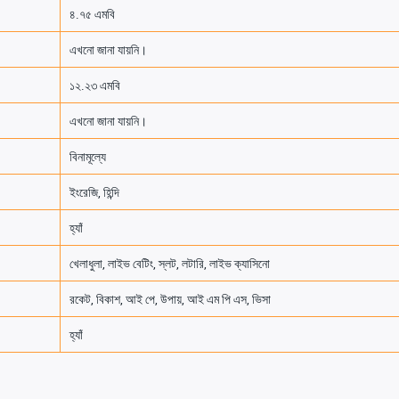
৪.৭৫ এমবি
এখনো জানা যায়নি।
১২.২৩ এমবি
এখনো জানা যায়নি।
বিনামূল্যে
ইংরেজি, হিন্দি
হ্যাঁ
খেলাধুলা, লাইভ বেটিং, স্লট, লটারি, লাইভ ক্যাসিনো
রকেট, বিকাশ, আই পে, উপায়, আই এম পি এস, ভিসা
হ্যাঁ