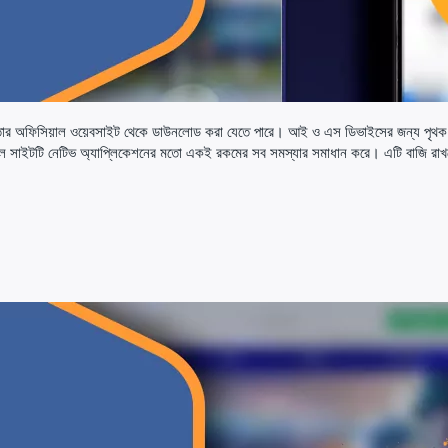
 যা তার অফিসিয়াল ওয়েবসাইট থেকে ডাউনলোড করা যেতে পারে। আই ও এস ডিভাইসের জন্য পৃথক
ল সাইটটি নেটিভ অ্যাপ্লিকেশনের মতো একই রকমের সব সমস্যার সমাধান করে। এটি বাজি রাখতে